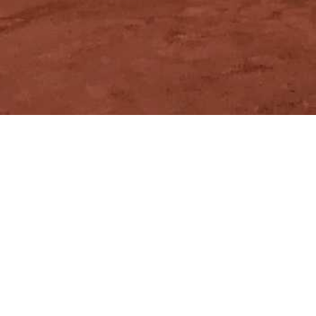
Zurück
Finalspiele
Clubmeisterschaft inkl.
Siegerehrung und Grill